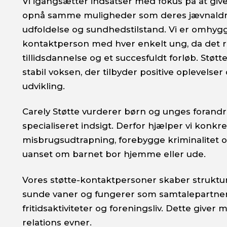
Vi igangsætter indsatser med fokus på at giv
opnå samme muligheder som deres jævnaldrend
udfoldelse og sundhedstilstand. Vi er omhyg
kontaktperson med hver enkelt ung, da det r
tillidsdannelse og et succesfuldt forløb. St
stabil voksen, der tilbyder positive oplevels
udvikling.
Carely Støtte vurderer børn og unges forand
specialiseret indsigt. Derfor hjælper vi konkr
misbrugsudtrapning, forebygge kriminalitet 
uanset om barnet bor hjemme eller ude.
Vores støtte-kontaktpersoner skaber struktur
sunde vaner og fungerer som samtalepartner
fritidsaktiviteter og foreningsliv. Dette giver
relations evner.