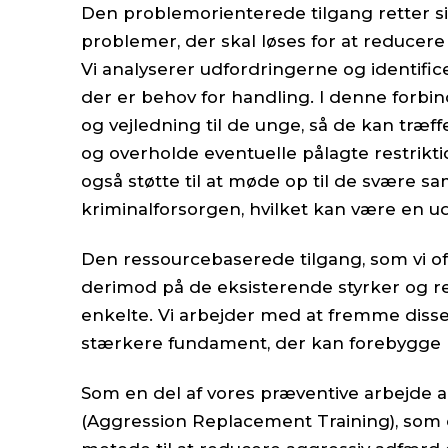
Den problemorienterede tilgang retter s
problemer, der skal løses for at reducere r
Vi analyserer udfordringerne og identifi
der er behov for handling. I denne forbind
og vejledning til de unge, så de kan træf
og overholde eventuelle pålagte restrikti
også støtte til at møde op til de svære s
kriminalforsorgen, hvilket kan være en u
Den ressourcebaserede tilgang, som vi of
derimod på de eksisterende styrker og r
enkelte. Vi arbejder med at fremme diss
stærkere fundament, der kan forebygge kr
Som en del af vores præventive arbejde 
(Aggression Replacement Training), som 