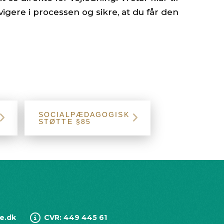
igere i processen og sikre, at du får den
SOCIALPÆDAGOGISK
STØTTE §85
e.dk
CVR: 449 445 61