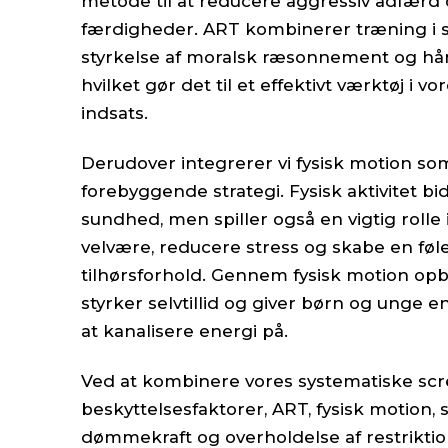
metode til at reducere aggressiv adfærd 
færdigheder. ART kombinerer træning i s
styrkelse af moralsk ræsonnement og hån
hvilket gør det til et effektivt værktøj i 
indsats.
Derudover integrerer vi fysisk motion som
forebyggende strategi. Fysisk aktivitet bid
sundhed, men spiller også en vigtig rolle
velvære, reducere stress og skabe en føle
tilhørsforhold. Gennem fysisk motion opby
styrker selvtillid og giver børn og unge 
at kanalisere energi på.
Ved at kombinere vores systematiske scre
beskyttelsesfaktorer, ART, fysisk motion, s
dømmekraft og overholdelse af restrikti