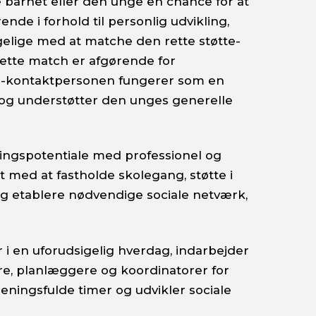
e barnet eller den unge en chance for at
e i forhold til personlig udvikling,
gelige med at matche den rette støtte-
ette match er afgørende for
øtte-kontaktpersonen fungerer som en
er og understøtter den unges generelle
ringspotentiale med professionel og
et med at fastholde skolegang, støtte i
og etablere nødvendige sociale netværk,
 i en uforudsigelig hverdag, indarbejder
e, planlæggere og koordinatorer for
 meningsfulde timer og udvikler sociale