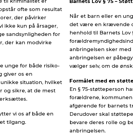
til kriminalitet er
Barnets Lov § 75 – Støt
pstår ofte som resultat
Når et barn eller en un
torer, der påvirker
det være en krævende o
vi ikke kun på årsager,
henhold til Barnets Lov 
øge sandsynligheden for
forældremyndighedsind
er, der kan modvirke
anbringelsen sker med 
anbringelsen er påbegynd
e unge for både risiko-
vælger selv, om de ønsk
 giver os en
Formålet med en støtt
nikke situation, hvilket
En § 75-støtteperson ha
er og sikre, at de mest
forældrene, kommunen o
værksættes.
afgørende for barnets tr
ytter vi os af både en
Derudover skal støttep
t tilgang.
bevare deres rolle og be
anbringelsen.