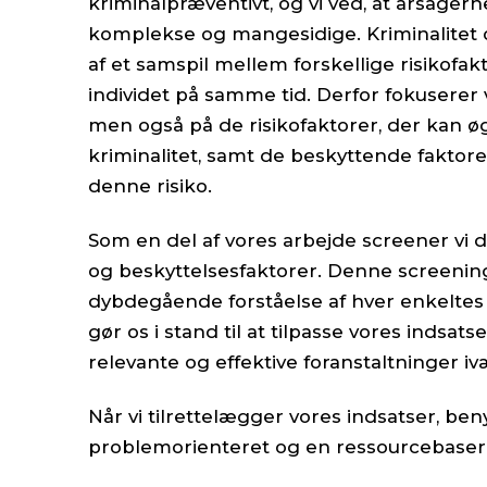
kriminalpræventivt, og vi ved, at årsagerne 
komplekse og mangesidige. Kriminalitet o
af et samspil mellem forskellige risikofak
individet på samme tid. Derfor fokuserer 
men også på de risikofaktorer, der kan 
kriminalitet, samt de beskyttende faktor
denne risiko.
Som en del af vores arbejde screener vi d
og beskyttelsesfaktorer. Denne screening
dybdegående forståelse af hver enkeltes u
gør os i stand til at tilpasse vores indsats
relevante og effektive foranstaltninger i
Når vi tilrettelægger vores indsatser, ben
problemorienteret og en ressourcebasere