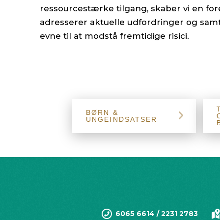
ressourcestærke tilgang, skaber vi en fo
adresserer aktuelle udfordringer og samti
evne til at modstå fremtidige risici.
BØRN &
UNGEINDSATSER
6065 6614 / 2231 2783