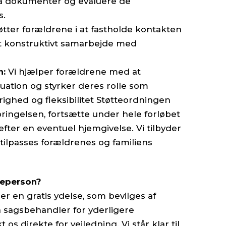
 dokumenter og evaluere de
s.
øtter forældrene i at fastholde kontakten
et konstruktivt samarbejde med
n:
Vi hjælper forældrene med at
tuation og styrker deres rolle som
arighed og fleksibilitet Støtteordningen
ingelsen, fortsætte under hele forløbet
efter en eventuel hjemgivelse. Vi tilbyder
r tilpasses forældrenes og familiens
teperson?
r en gratis ydelse, som bevilges af
sagsbehandler for yderligere
 os direkte for vejledning. Vi står klar til