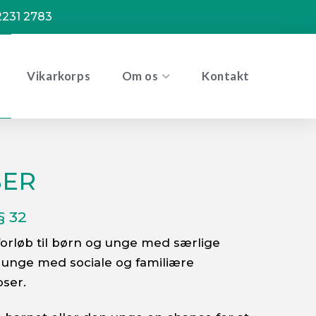
2231 2783
Vikarkorps
Om os
Kontakt
SER
 32
forløb til børn og unge med særlige
 unge med sociale og familiære
ser.