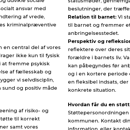
og udvikle sociale
statusmøder, gennemgå
ocialt ansvar med
beslutninger, der træffe
dtering af vrede,
Relation til barnet:
Vi st
vores kriminalpræventive
til barnet og fremmer 
anbringelsesstedet.
Perspektiv og refleksio
 en central del af vores
reflektere over deres si
rager ikke kun til fysisk
forældre i barnets liv. V
 i at fremme psykisk
kan påbegyndes før anbr
lse af fællesskab og
og i en kortere periode 
gger vi selvdisciplin,
en fleksibel indsats, de
en sund og positiv måde
konkrete situation.
Hvordan får du en støt
ening af risiko- og
Støttepersonordningen e
tøtte til korrekt
kommunen. Kontakt din 
oner samt vores
information, eller kontakt