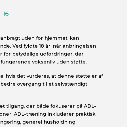
116
t anbragt uden for hjemmet, kan
de. Ved fyldte 18 år, når anbringelsen
r for betydelige udfordringer, der
lfungerende voksenliv uden støtte.
, hvis det vurderes, at denne støtte er af
 bedre overgang til et selvstændigt
ret tilgang, der både fokuserer på ADL-
tioner. ADL-træning inkluderer praktisk
rengøring, generel husholdning,