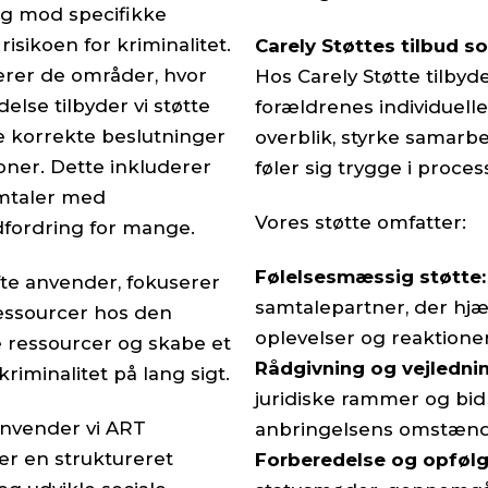
ig mod specifikke
isikoen for kriminalitet.
Carely Støttes tilbud 
cerer de områder, hvor
Hos Carely Støtte tilbyd
else tilbyder vi støtte
forældrenes individuelle
fe korrekte beslutninger
overblik, styrke samarbe
oner. Dette inkluderer
føler sig trygge i proces
amtaler med
Vores støtte omfatter:
dfordring for mange.
Følelsesmæssig støtte:
te anvender, fokuserer
samtalepartner, der hj
essourcer hos den
oplevelser og reaktioner
e ressourcer og skabe et
Rådgivning og vejlednin
iminalitet på lang sigt.
juridiske rammer og bidr
anvender vi ART
anbringelsens omstænd
er en struktureret
Forberedelse og opfølg