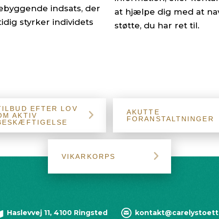
rebyggende indsats, der
at hjælpe dig med at nav
dig styrker individets
støtte, du har ret til.
TILBUD EFTER LOV
AKUTTE
OM AKTIV
FORANSTALTNINGER
BESKÆFTIGELSE
VIKARKORPS
Haslevvej 11, 4100 Ringsted
kontakt@carelystoett